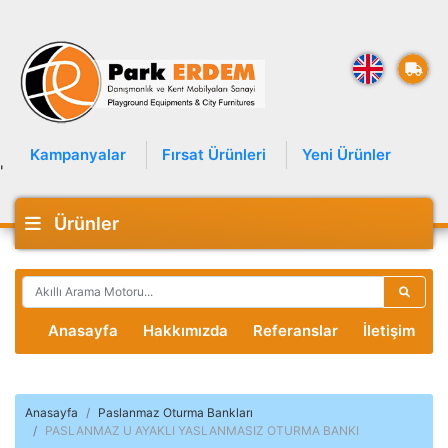
Kampanyalar
Fırsat Ürünleri
Yeni Ürünler
'
Ürünler
Anasayfa
Hakkımızda
Referanslar
İletişim
Anasayfa
Paslanmaz Oturma Bankları
PASLANMAZ U AYAKLI YASLANMASIZ OTURMA BANKI