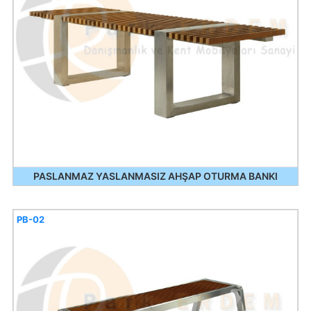
PASLANMAZ YASLANMASIZ AHŞAP OTURMA BANKI
PB-02