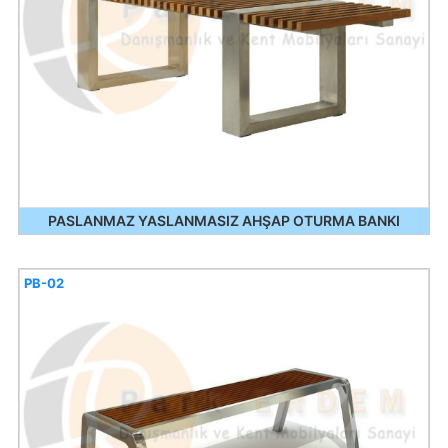
PASLANMAZ YASLANMASIZ AHŞAP OTURMA BANKI
PB-02