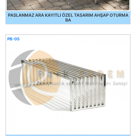
PASLANMAZ ARA KAYITLI ÖZEL TASARIM AHŞAP OTURMA
BA
PB-05