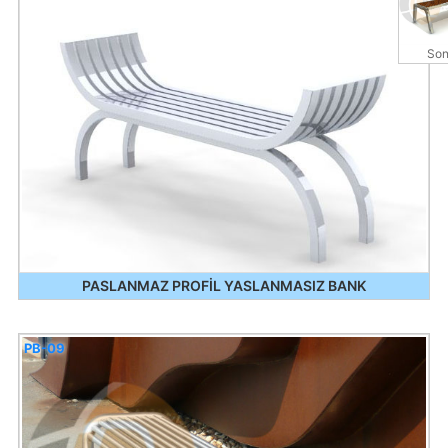
Son
PASLANMAZ PROFİL YASLANMASIZ BANK
PB-09