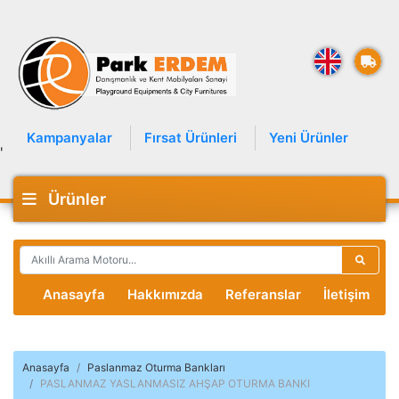
Kampanyalar
Fırsat Ürünleri
Yeni Ürünler
'
Ürünler
Anasayfa
Hakkımızda
Referanslar
İletişim
Anasayfa
Paslanmaz Oturma Bankları
PASLANMAZ YASLANMASIZ AHŞAP OTURMA BANKI