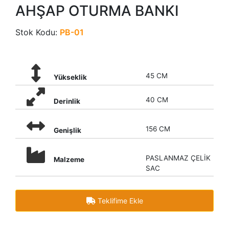
AHŞAP OTURMA BANKI
Stok Kodu:
PB-01
45 CM
Yükseklik
40 CM
Derinlik
156 CM
Genişlik
PASLANMAZ ÇELİK
Malzeme
SAC
Teklifime Ekle