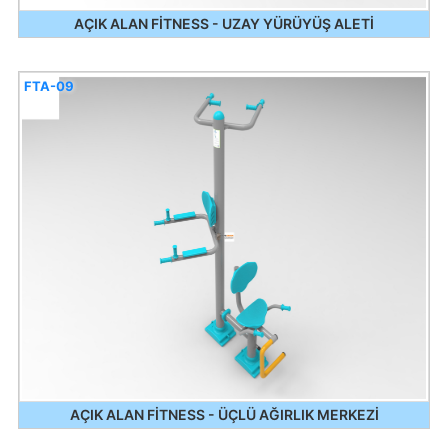
AÇIK ALAN FİTNESS - UZAY YÜRÜYÜŞ ALETİ
FTA-09
AÇIK ALAN FİTNESS - ÜÇLÜ AĞIRLIK MERKEZİ