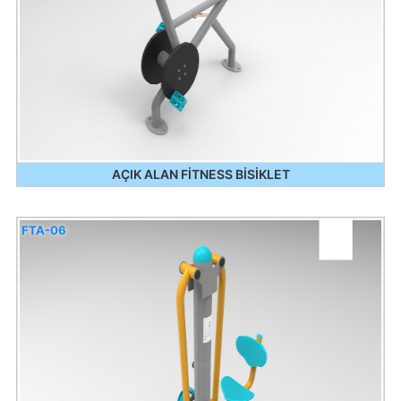
AÇIK ALAN FİTNESS BİSİKLET
FTA-06