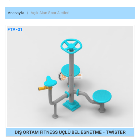
Anasayfa
Açık Alan Spor Aletleri
FTA-01
DIŞ ORTAM FİTNESS ÜÇLÜ BEL ESNETME - TWİSTER