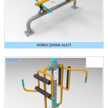
KÜREK ÇEKME ALETİ
FTA-14