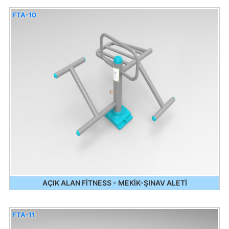
FTA-10
AÇIK ALAN FİTNESS - MEKİK-ŞINAV ALETİ
FTA-11