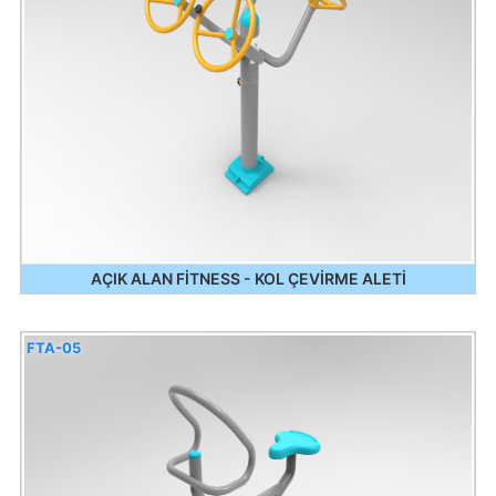
AÇIK ALAN FİTNESS - KOL ÇEVİRME ALETİ
FTA-05