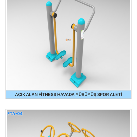
AÇIK ALAN FİTNESS HAVADA YÜRÜYÜŞ SPOR ALETİ
FTA-04