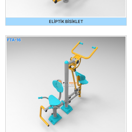
ELİPTİK BİSİKLET
FTA-16