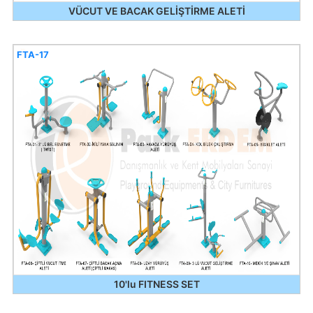
VÜCUT VE BACAK GELİŞTİRME ALETİ
FTA-17
10'lu FITNESS SET