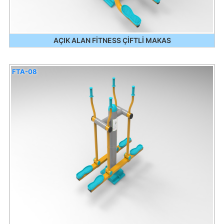
AÇIK ALAN FİTNESS ÇİFTLİ MAKAS
FTA-08