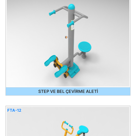
STEP VE BEL ÇEVİRME ALETİ
FTA-12