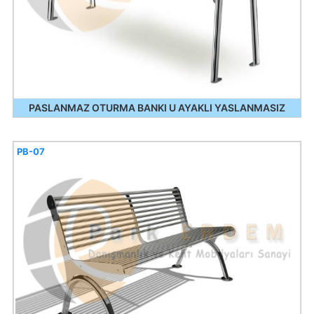
PASLANMAZ OTURMA BANKI U AYAKLI YASLANMASIZ
PB-07