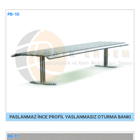
PB-10
PASLANMAZ İNCE PROFİL YASLANMASIZ OTURMA BANKI
PB-11