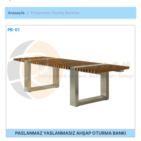
Anasayfa
Paslanmaz Oturma Bankları
PB-01
PASLANMAZ YASLANMASIZ AHŞAP OTURMA BANKI