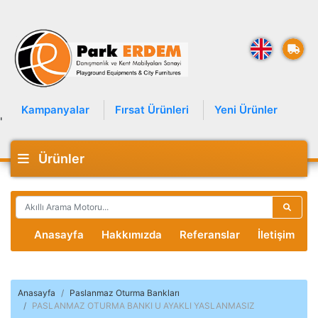
Kampanyalar
Fırsat Ürünleri
Yeni Ürünler
'
Ürünler
Anasayfa
Hakkımızda
Referanslar
İletişim
Anasayfa
Paslanmaz Oturma Bankları
PASLANMAZ OTURMA BANKI U AYAKLI YASLANMASIZ