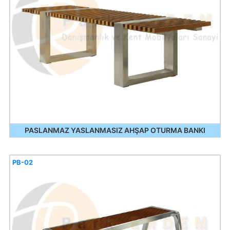
PASLANMAZ YASLANMASIZ AHŞAP OTURMA BANKI
PB-02