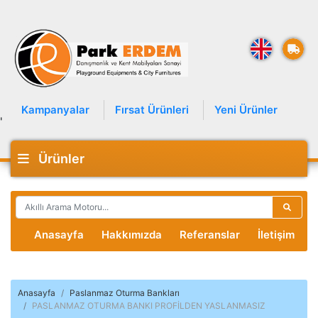
Kampanyalar
Fırsat Ürünleri
Yeni Ürünler
'
Ürünler
Anasayfa
Hakkımızda
Referanslar
İletişim
Anasayfa
Paslanmaz Oturma Bankları
PASLANMAZ OTURMA BANKI PROFİLDEN YASLANMASIZ