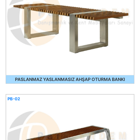
PASLANMAZ YASLANMASIZ AHŞAP OTURMA BANKI
PB-02