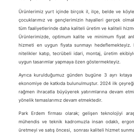
Ürünlerimiz yurt içinde birçok il, ilçe, belde ve köyle
çocuklarımız ve gençlerimizin hayalleri gerçek olma
tüm faaliyetlerinde daha kaliteli üretim ve kaliteli hiz
Ürünlerimizde, optimum kalite ve minimum fiyat anla
hizmeti en uygun fiyata sunmayı hedeflemekteyiz. 
nitelikler katıp, tecrübeli idari, montaj, üretim ekibi
uygun tasarımlar yapmaya özen göstermekteyiz.
Ayrıca kurulduğumuz günden bugüne 3 ayrı kıtaya 36
ekonomiye de katkıda bulunulmuştur. 2024 ilk çeyreğ
rağmen ihracatla büyüyerek yatırımlarına devam etmişt
yönelik temaslarımız devam etmektedir.
Park Erdem firması olarak; gelişen teknolojiyi ara
mühendis ve teknik kadromuzla insan odaklı, ergonom
üretmeyi ve satış öncesi, sonrası kaliteli hizmet sunma