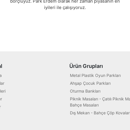
borçluyuz. Park Erdem olarak her zaman piyasanın en
iyileri ile çalışıyoruz.
l
Ürün Grupları
a
Metal Plastik Oyun Parkları
ar
Ahşap Çocuk Parkları
leri
Oturma Bankları
r
Piknik Masaları - Çatılı Piknik Ma
Bahçe Masaları
r
Dış Mekan - Bahçe Çöp Kovalar