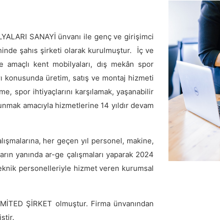
ARI SANAYİ ünvanı ile genç ve girişimci
nde şahıs şirketi olarak kurulmuştur. İç ve
 amaçlı kent mobilyaları, dış mekân spor
rı konusunda üretim, satış ve montaj hizmeti
, spor ihtiyaçlarını karşılamak, yaşanabilir
unmak amacıyla hizmetlerine 14 yıldır devam
lışmalarına, her geçen yıl personel, makine,
nların yanında ar-ge çalışmaları yaparak 2024
 teknik personelleriyle hizmet veren kurumsal
k LİMİTED ŞİRKET olmuştur. Firma ünvanından
ştir.