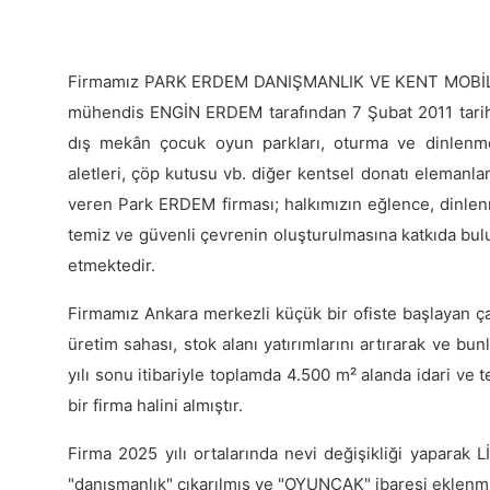
Firmamız PARK ERDEM DANIŞMANLIK VE KENT MOBİLYAL
mühendis ENGİN ERDEM tarafından 7 Şubat 2011 tarihi
dış mekân çocuk oyun parkları, oturma ve dinlenme
aletleri, çöp kutusu vb. diğer kentsel donatı elemanla
veren Park ERDEM firması; halkımızın eğlence, dinlenme
temiz ve güvenli çevrenin oluşturulmasına katkıda bul
etmektedir.
Firmamız Ankara merkezli küçük bir ofiste başlayan ça
üretim sahası, stok alanı yatırımlarını artırarak ve bu
yılı sonu itibariyle toplamda 4.500 m² alanda idari ve
bir firma halini almıştır.
Firma 2025 yılı ortalarında nevi değişikliği yapara
"danışmanlık" çıkarılmış ve "OYUNCAK" ibaresi eklenmi