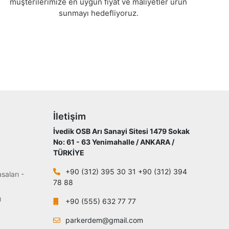
müşterilerimize en uygun fiyat ve maliyetler ürün
sunmayı hedefliyoruz.
İletişim
İvedik OSB Arı Sanayi Sitesi 1479 Sokak
No: 61 - 63 Yenimahalle / ANKARA /
TÜRKİYE
+90 (312) 395 30 31 +90 (312) 394
saları -
78 88
ı
+90 (555) 632 77 77
parkerdem@gmail.com