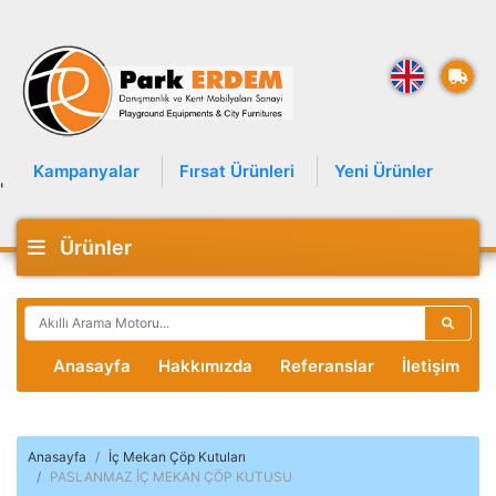
Kampanyalar
Fırsat Ürünleri
Yeni Ürünler
'
Ürünler
Anasayfa
Hakkımızda
Referanslar
İletişim
Anasayfa
İç Mekan Çöp Kutuları
PASLANMAZ İÇ MEKAN ÇÖP KUTUSU