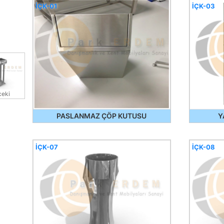
İÇK-01
İÇK-03
eki
PASLANMAZ ÇÖP KUTUSU
Y
İÇK-07
İÇK-08