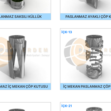
LANMAZ SAKSILI KÜLLÜK
PASLANMAZ AYAKLI ÇÖP 
İÇK-13
MAZ İÇ MEKAN ÇÖP KUTUSU
İÇ MEKAN PASLANMAZ ÇÖP
İÇK-21