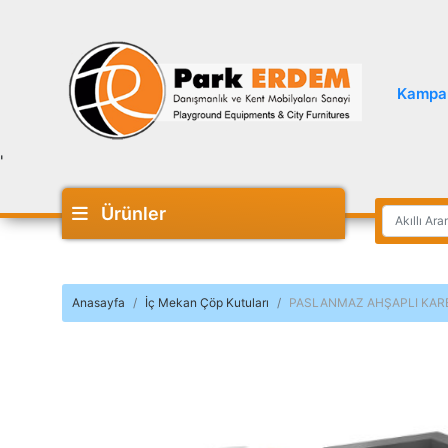
Kampa
'
Ürünler
Anasayfa
İç Mekan Çöp Kutuları
PASLANMAZ AHŞAPLI KAR