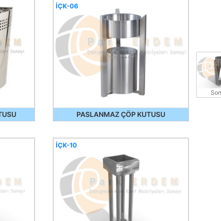
İÇK-06
Son
TUSU
PASLANMAZ ÇÖP KUTUSU
İÇK-10