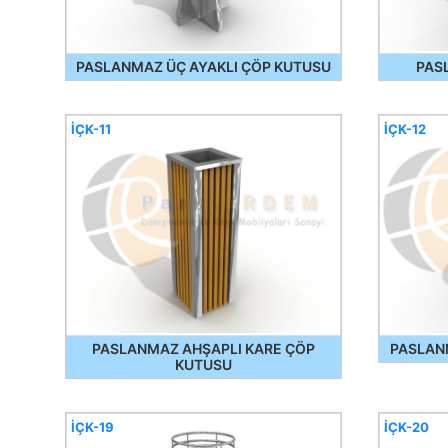
PASLANMAZ ÜÇ AYAKLI ÇÖP KUTUSU
PAS
İÇK-11
İÇK-12
PASLANMAZ AHŞAPLI KARE ÇÖP
PASLAN
KUTUSU
İÇK-19
İÇK-20