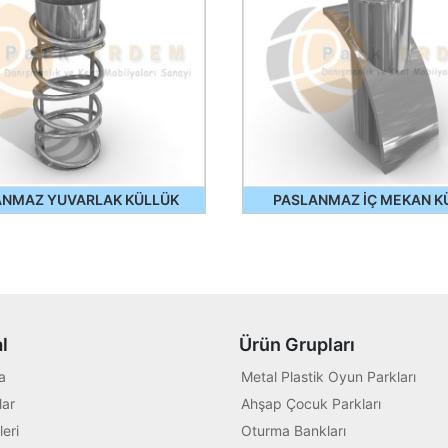
ANMAZ YUVARLAK KÜLLÜK
PASLANMAZ İÇ MEKAN K
l
Ürün Grupları
a
Metal Plastik Oyun Parkları
ar
Ahşap Çocuk Parkları
leri
Oturma Bankları