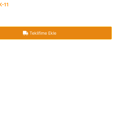
K-11
Teklifime Ekle