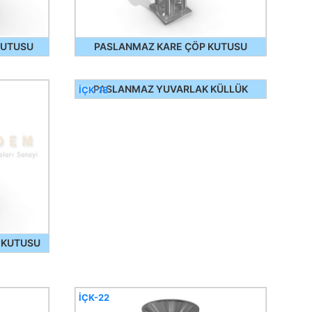
KUTUSU
PASLANMAZ KARE ÇÖP KUTUSU
PASLANMAZ YUVARLAK KÜLLÜK
İÇK-18
 KUTUSU
İÇK-22