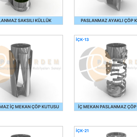
LANMAZ SAKSILI KÜLLÜK
PASLANMAZ AYAKLI ÇÖP 
İÇK-13
MAZ İÇ MEKAN ÇÖP KUTUSU
İÇ MEKAN PASLANMAZ ÇÖP
İÇK-21