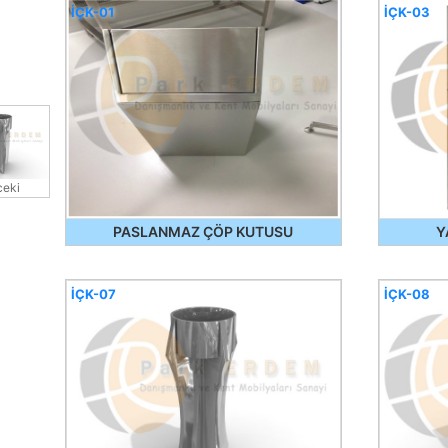
İÇK-01
İÇK-03
eki
PASLANMAZ ÇÖP KUTUSU
Y
İÇK-07
İÇK-08