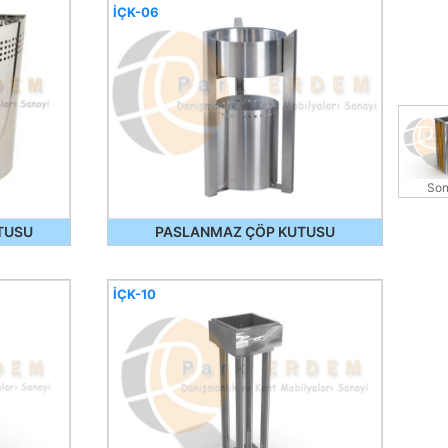
İÇK-06
Son
TUSU
PASLANMAZ ÇÖP KUTUSU
İÇK-10