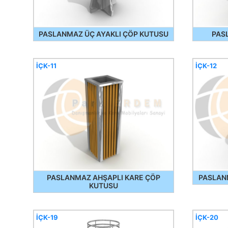
PASLANMAZ ÜÇ AYAKLI ÇÖP KUTUSU
PAS
İÇK-11
İÇK-12
PASLANMAZ AHŞAPLI KARE ÇÖP
PASLAN
KUTUSU
İÇK-19
İÇK-20