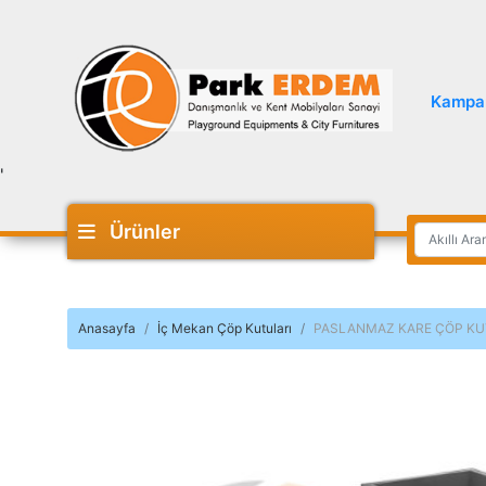
Kampa
'
Ürünler
Anasayfa
İç Mekan Çöp Kutuları
PASLANMAZ KARE ÇÖP K