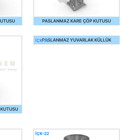
KUTUSU
PASLANMAZ KARE ÇÖP KUTUSU
PASLANMAZ YUVARLAK KÜLLÜK
İÇK-18
 KUTUSU
İÇK-22