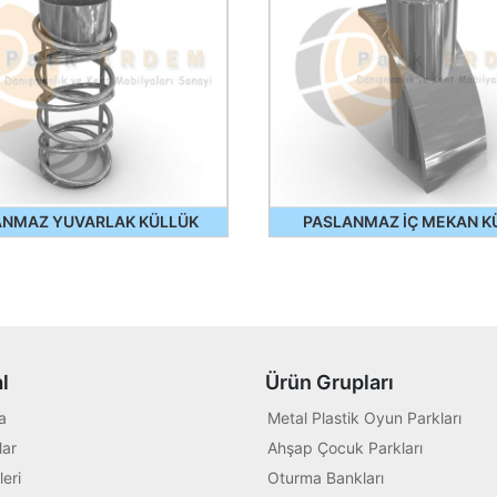
ANMAZ YUVARLAK KÜLLÜK
PASLANMAZ İÇ MEKAN K
l
Ürün Grupları
a
Metal Plastik Oyun Parkları
ar
Ahşap Çocuk Parkları
leri
Oturma Bankları