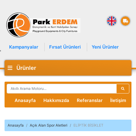
Kampanyalar
Fırsat Ürünleri
Yeni Ürünler
'
Ürünler
Anasayfa
Hakkımızda
Referanslar
İletişim
Anasayfa
Açık Alan Spor Aletleri
ELİPTİK BİSİKLET