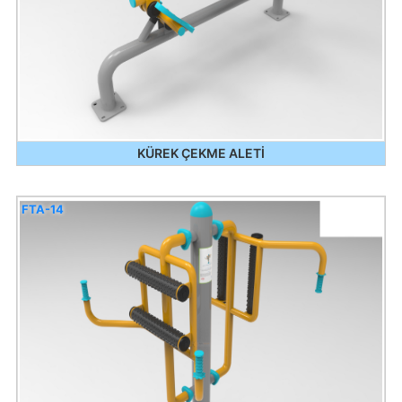
KÜREK ÇEKME ALETİ
FTA-14