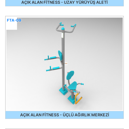
AÇIK ALAN FİTNESS - UZAY YÜRÜYÜŞ ALETİ
FTA-09
AÇIK ALAN FİTNESS - ÜÇLÜ AĞIRLIK MERKEZİ