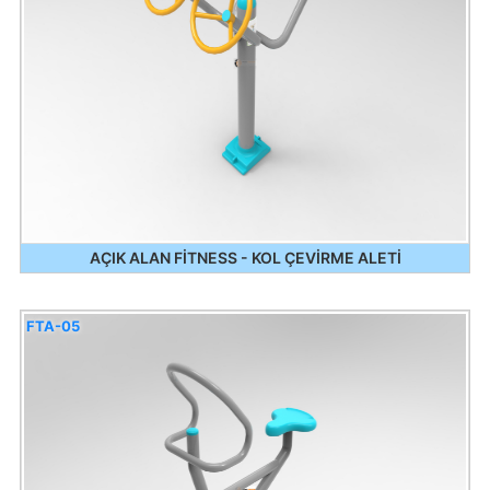
AÇIK ALAN FİTNESS - KOL ÇEVİRME ALETİ
FTA-05