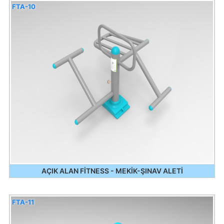
FTA-10
AÇIK ALAN FİTNESS - MEKİK-ŞINAV ALETİ
FTA-11