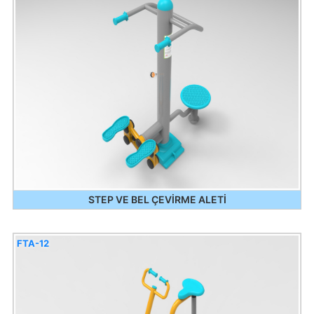
STEP VE BEL ÇEVİRME ALETİ
FTA-12