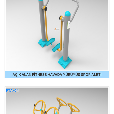
AÇIK ALAN FİTNESS HAVADA YÜRÜYÜŞ SPOR ALETİ
FTA-04