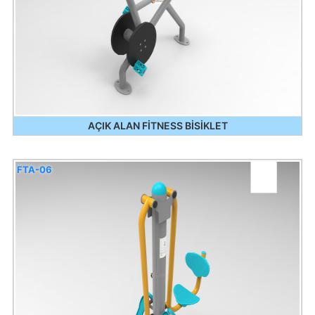
AÇIK ALAN FİTNESS BİSİKLET
FTA-06