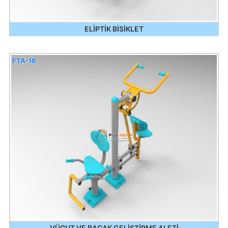
ELİPTİK BİSİKLET
FTA-16
VÜCUT VE BACAK GELİŞTİRME ALETİ