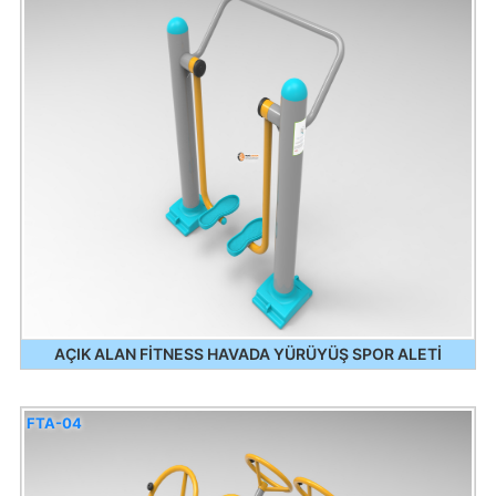
AÇIK ALAN FİTNESS HAVADA YÜRÜYÜŞ SPOR ALETİ
FTA-04