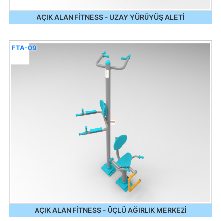
AÇIK ALAN FİTNESS - UZAY YÜRÜYÜŞ ALETİ
FTA-09
AÇIK ALAN FİTNESS - ÜÇLÜ AĞIRLIK MERKEZİ