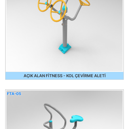
AÇIK ALAN FİTNESS - KOL ÇEVİRME ALETİ
FTA-05