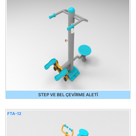
STEP VE BEL ÇEVİRME ALETİ
FTA-12