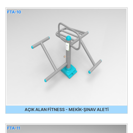
FTA-10
AÇIK ALAN FİTNESS - MEKİK-ŞINAV ALETİ
FTA-11