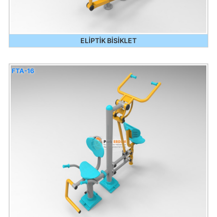
ELİPTİK BİSİKLET
FTA-16