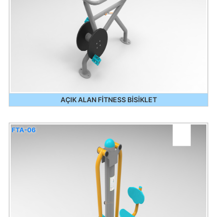
AÇIK ALAN FİTNESS BİSİKLET
FTA-06