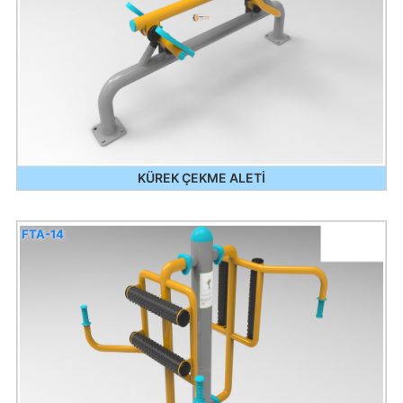
KÜREK ÇEKME ALETİ
FTA-14