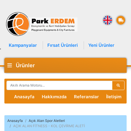
Kampanyalar
Fırsat Ürünleri
Yeni Ürünler
'
Ürünler
Anasayfa
Hakkımızda
Referanslar
İletişim
Anasayfa
Açık Alan Spor Aletleri
AÇIK ALAN FİTNESS - KOL ÇEVİRME ALETİ