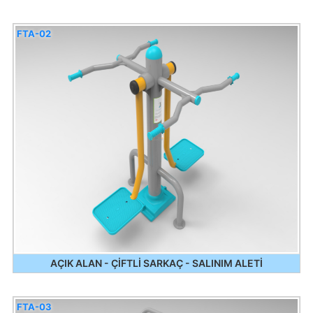
FTA-02
AÇIK ALAN - ÇİFTLİ SARKAÇ - SALINIM ALETİ
FTA-03