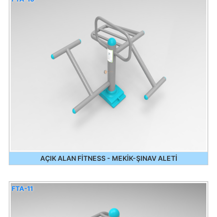
AÇIK ALAN FİTNESS - MEKİK-ŞINAV ALETİ
FTA-11