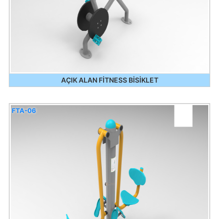
AÇIK ALAN FİTNESS BİSİKLET
FTA-06