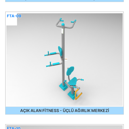
FTA-09
AÇIK ALAN FİTNESS - ÜÇLÜ AĞIRLIK MERKEZİ
FTA-10