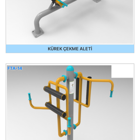
KÜREK ÇEKME ALETİ
FTA-14