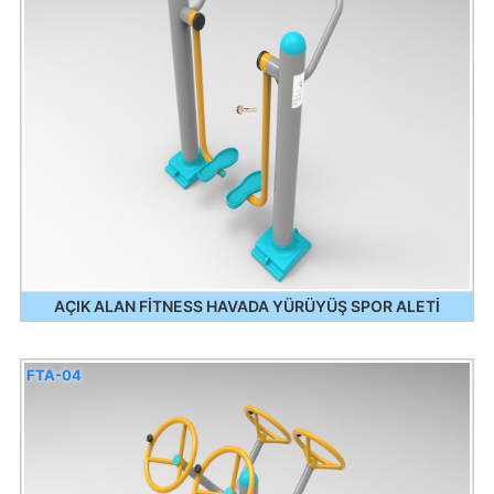
AÇIK ALAN FİTNESS HAVADA YÜRÜYÜŞ SPOR ALETİ
FTA-04