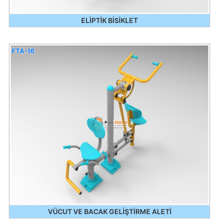
ELİPTİK BİSİKLET
FTA-16
VÜCUT VE BACAK GELİŞTİRME ALETİ