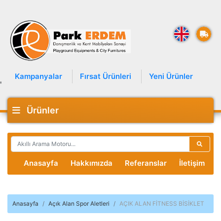
Kampanyalar
Fırsat Ürünleri
Yeni Ürünler
'
Ürünler
Anasayfa
Hakkımızda
Referanslar
İletişim
Anasayfa
Açık Alan Spor Aletleri
AÇIK ALAN FİTNESS BİSİKLET