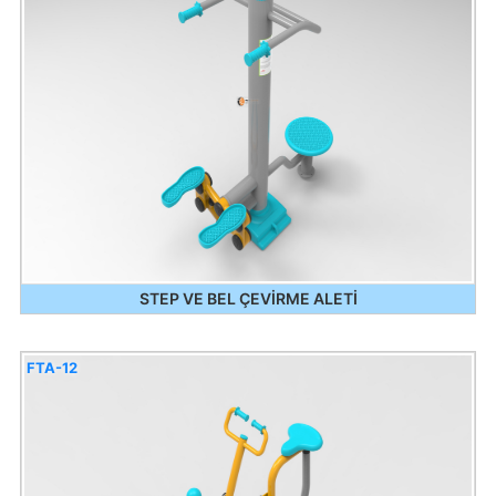
STEP VE BEL ÇEVİRME ALETİ
FTA-12