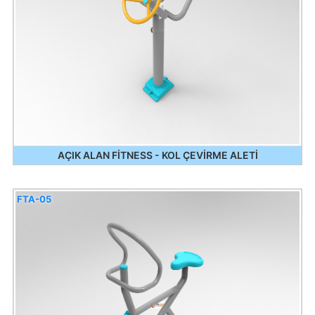
AÇIK ALAN FİTNESS - KOL ÇEVİRME ALETİ
FTA-05