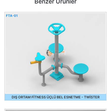
Benzer Ürünler
FTA-01
DIŞ ORTAM FİTNESS ÜÇLÜ BEL ESNETME - TWİSTER