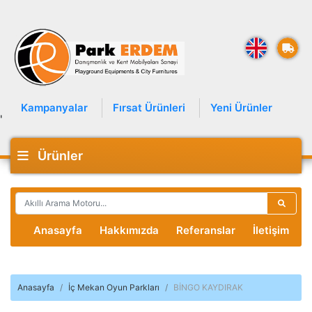
Kampanyalar
Fırsat Ürünleri
Yeni Ürünler
'
Ürünler
Anasayfa
Hakkımızda
Referanslar
İletişim
Anasayfa
İç Mekan Oyun Parkları
BİNGO KAYDIRAK