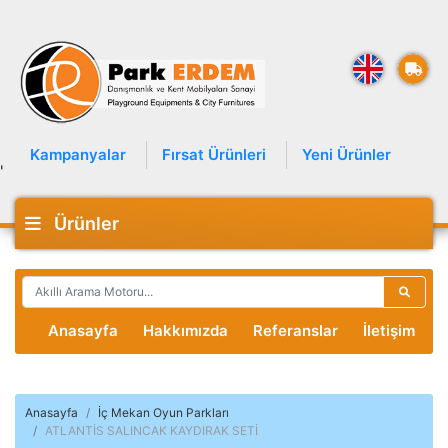
Kampanyalar
Fırsat Ürünleri
Yeni Ürünler
'
Ürünler
Anasayfa
Hakkımızda
Referanslar
İletişim
Anasayfa
İç Mekan Oyun Parkları
ATLANTİS SALINCAK KAYDIRAK SETİ