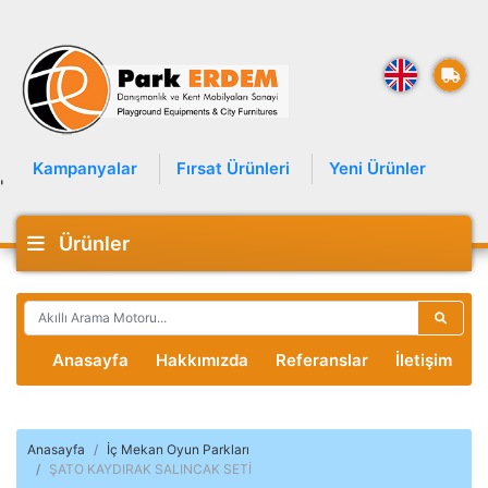
Kampanyalar
Fırsat Ürünleri
Yeni Ürünler
'
Ürünler
Anasayfa
Hakkımızda
Referanslar
İletişim
Anasayfa
İç Mekan Oyun Parkları
ŞATO KAYDIRAK SALINCAK SETİ