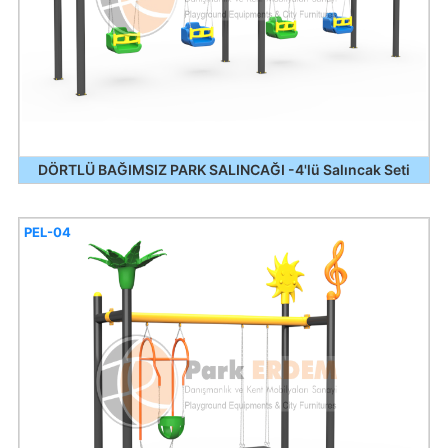
DÖRTLÜ BAĞIMSIZ PARK SALINCAĞI -4'lü Salıncak Seti
PEL-04