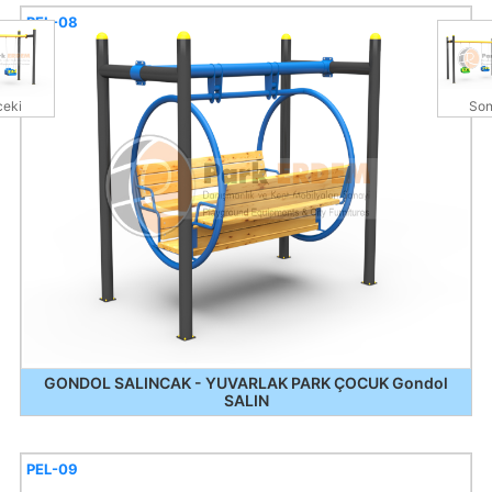
PEL-08
eki
Son
GONDOL SALINCAK - YUVARLAK PARK ÇOCUK Gondol
SALIN
PEL-09