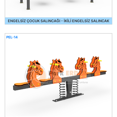
ENGELSİZ ÇOCUK SALINCAĞI - İKİLİ ENGELSİZ SALINCAK
PEL-14