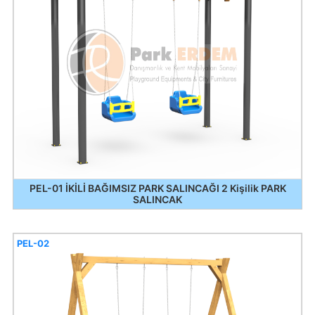
PEL-01 İKİLİ BAĞIMSIZ PARK SALINCAĞI 2 Kişilik PARK
SALINCAK
PEL-02