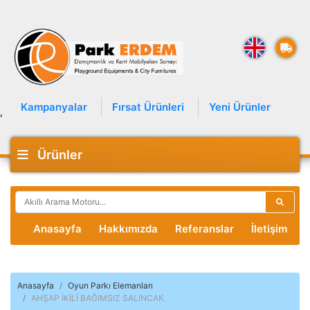
Kampanyalar
Fırsat Ürünleri
Yeni Ürünler
'
Ürünler
Anasayfa
Hakkımızda
Referanslar
İletişim
Anasayfa
Oyun Parkı Elemanları
AHŞAP İKİLİ BAĞIMSIZ SALINCAK