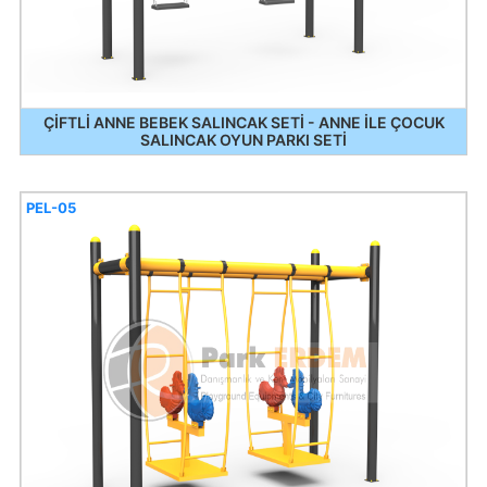
ÇİFTLİ ANNE BEBEK SALINCAK SETİ - ANNE İLE ÇOCUK
SALINCAK OYUN PARKI SETİ
PEL-05