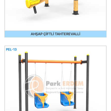
AHŞAP ÇİFTLİ TAHTEREVALLİ
PEL-13