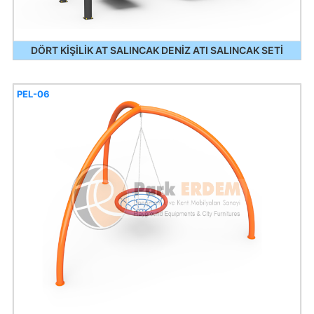
DÖRT KİŞİLİK AT SALINCAK DENİZ ATI SALINCAK SETİ
PEL-06