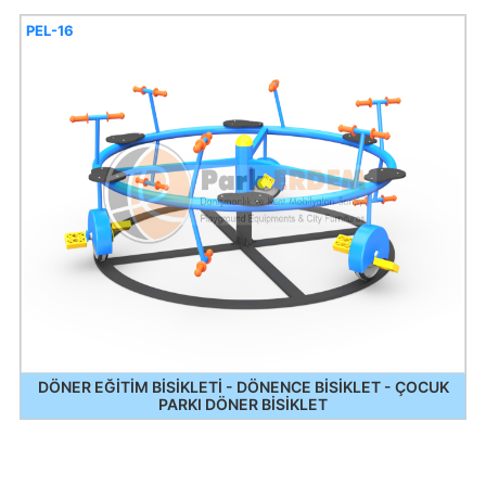
PEL-16
DÖNER EĞİTİM BİSİKLETİ - DÖNENCE BİSİKLET - ÇOCUK
PARKI DÖNER BİSİKLET