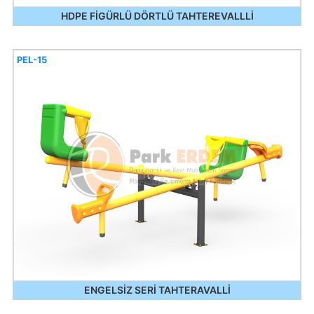
HDPE FİGÜRLÜ DÖRTLÜ TAHTEREVALLLİ
PEL-15
ENGELSİZ SERİ TAHTERAVALLİ