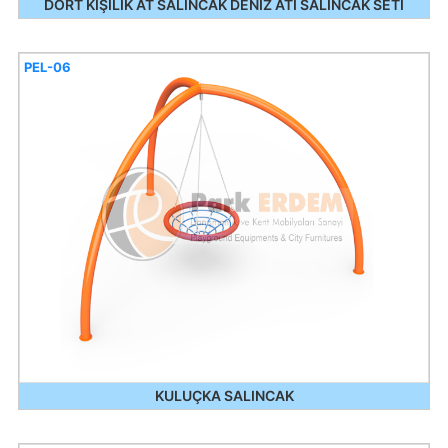
DÖRT KİŞİLİK AT SALINCAK DENİZ ATI SALINCAK SETİ
PEL-06
KULUÇKA SALINCAK