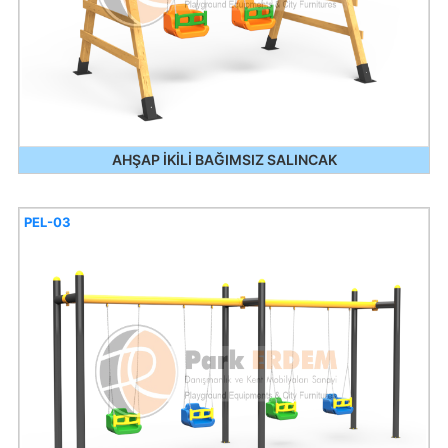
AHŞAP İKİLİ BAĞIMSIZ SALINCAK
PEL-03