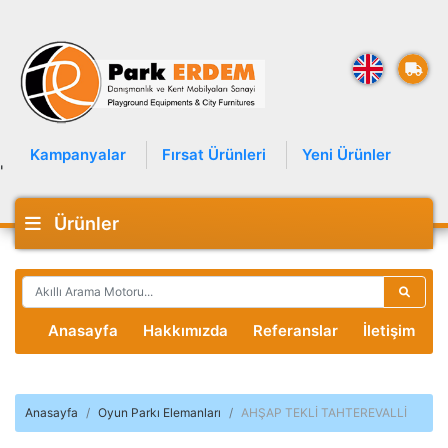
Kampanyalar
Fırsat Ürünleri
Yeni Ürünler
'
Ürünler
Anasayfa
Hakkımızda
Referanslar
İletişim
Anasayfa
Oyun Parkı Elemanları
AHŞAP TEKLİ TAHTEREVALLİ