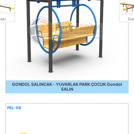
eki
Son
GONDOL SALINCAK - YUVARLAK PARK ÇOCUK Gondol
SALIN
PEL-09