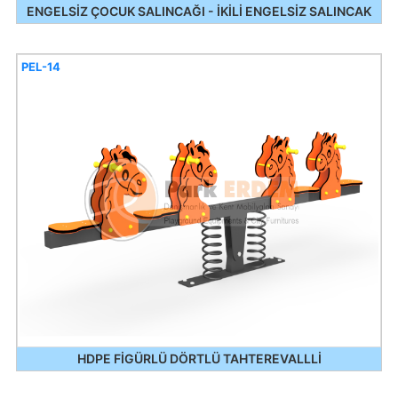
ENGELSİZ ÇOCUK SALINCAĞI - İKİLİ ENGELSİZ SALINCAK
PEL-14
HDPE FİGÜRLÜ DÖRTLÜ TAHTEREVALLLİ