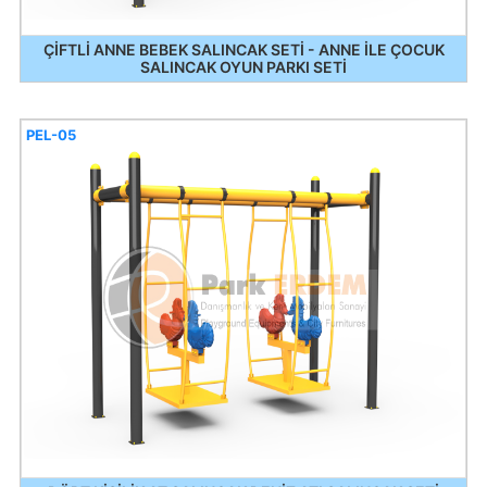
ÇİFTLİ ANNE BEBEK SALINCAK SETİ - ANNE İLE ÇOCUK
SALINCAK OYUN PARKI SETİ
PEL-05