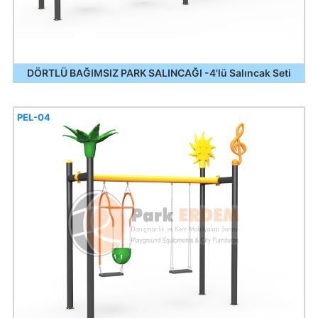
DÖRTLÜ BAĞIMSIZ PARK SALINCAĞI -4'lü Salıncak Seti
PEL-04