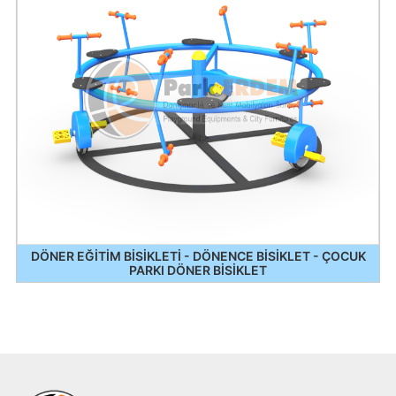
DÖNER EĞİTİM BİSİKLETİ - DÖNENCE BİSİKLET - ÇOCUK
PARKI DÖNER BİSİKLET