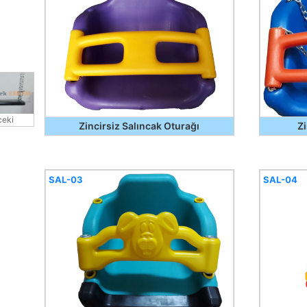
eki
Zincirsiz Salıncak Oturağı
Zi
SAL-03
SAL-04