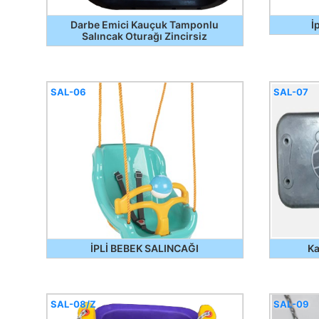
Darbe Emici Kauçuk Tamponlu
İ
Salıncak Oturağı Zincirsiz
SAL-06
SAL-07
İPLİ BEBEK SALINCAĞI
Ka
SAL-08/Z
SAL-09