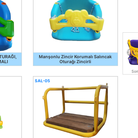
TURAĞI,
Manşonlu Zincir Korumalı Salıncak
MALI
Oturağı Zincirli
Son
SAL-05