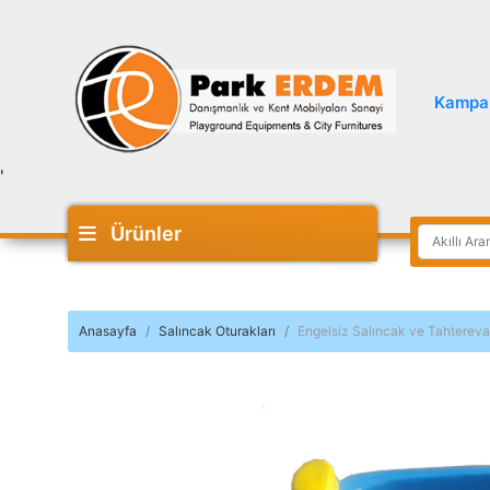
Kampa
'
Ürünler
Anasayfa
Salıncak Oturakları
Engelsiz Salıncak ve Tahtereval