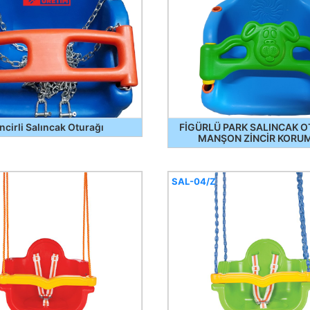
ncirli Salıncak Oturağı
FİGÜRLÜ PARK SALINCAK O
MANŞON ZİNCİR KORU
SAL-04/Z