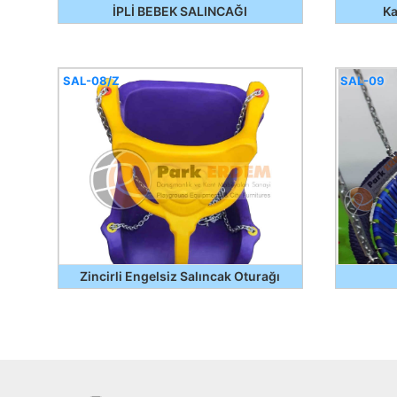
İPLİ BEBEK SALINCAĞI
Ka
SAL-08/Z
SAL-09
Zincirli Engelsiz Salıncak Oturağı