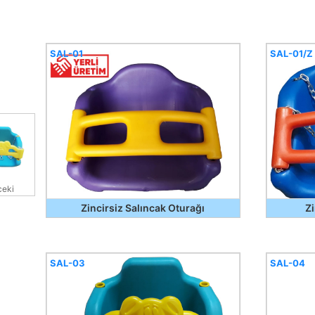
SAL-01
SAL-01/Z
eki
Zincirsiz Salıncak Oturağı
Zi
SAL-03
SAL-04