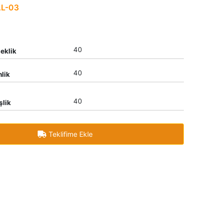
L-03
40
eklik
40
nlik
40
şlik
Teklifime Ekle