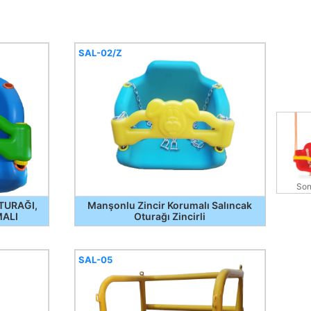
SAL-02/Z
Son
TURAĞI,
Manşonlu Zincir Korumalı Salıncak
MALI
Oturağı Zincirli
SAL-05