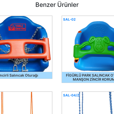
Benzer Ürünler
SAL-02
ncirli Salıncak Oturağı
FİGÜRLÜ PARK SALINCAK O
MANŞON ZİNCİR KORU
SAL-04/Z