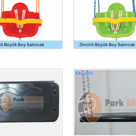
pli Büyük Boy Salıncak
Zincirli Büyük Boy Salıncak
SAL-07Z