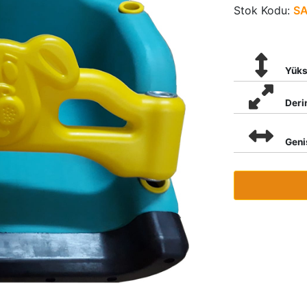
Stok Kodu:
SA
Yüks
Deri
Geni