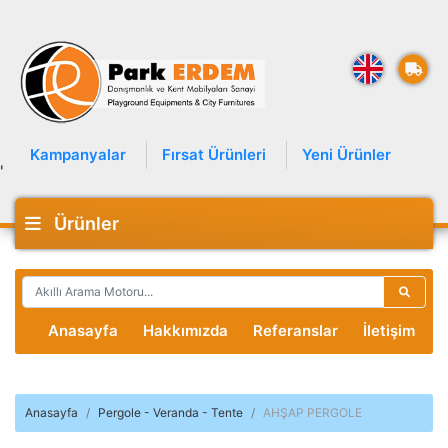
Kampanyalar
Fırsat Ürünleri
Yeni Ürünler
'
Ürünler
Anasayfa
Hakkımızda
Referanslar
İletişim
Anasayfa
Pergole - Veranda - Tente
AHŞAP PERGOLE