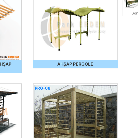
Son
AHŞAP
AHŞAP PERGOLE
PRG-08