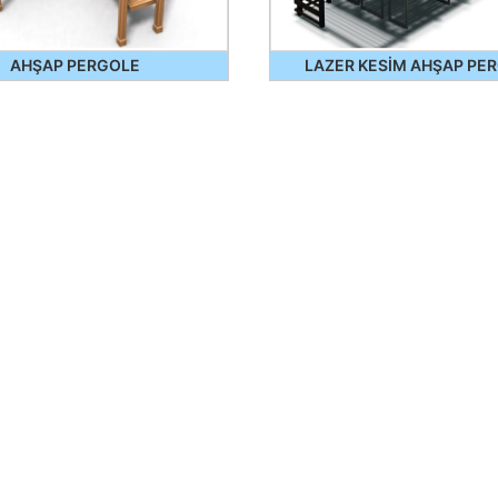
AHŞAP PERGOLE
LAZER KESİM AHŞAP PE