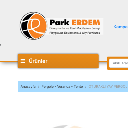
Kampa
'
Ürünler
Anasayfa
Pergole - Veranda - Tente
OTURAKLI YAY PERGOL