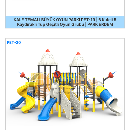
KALE TEMALI BÜYÜK OYUN PARKI PET-19 | 6 Kuleli 5
Kaydıraklı Tüp Geçitli Oyun Grubu | PARK ERDEM
PET-20