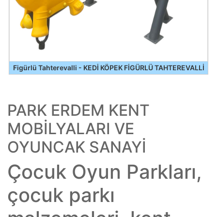
Figürlü Tahterevalli - KEDİ KÖPEK FİGÜRLÜ TAHTEREVALLİ
PARK ERDEM KENT
MOBİLYALARI VE
OYUNCAK SANAYİ
Çocuk Oyun Parkları,
çocuk parkı