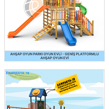
AHŞAP OYUN PARKI OYUN EVLİ - GENİŞ PLATFORMLU
AHŞAP OYUN EVİ
KAMPANYA-18