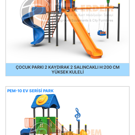
ÇOCUK PARKI 2 KAYDIRAK 2 SALINCAKLI H:200 CM
YÜKSEK KULELİ
PEM-10 EV SERİSİ PARK