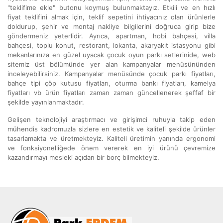
"teklifime ekle" butonu koymuş bulunmaktayız. Etkili ve en hızlı
fiyat teklifini almak için, teklif sepetini ihtiyacınız olan ürünlerle
doldurup, şehir ve montaj nakliye bilgilerini doğruca girip bize
göndermeniz yeterlidir. Ayrıca, apartman, hobi bahçesi, villa
bahçesi, toplu konut, restorant, lokanta, akaryakıt istasyonu gibi
mekanlarınıza en güzel uyacak çocuk oyun parkı setlerinide, web
sitemiz üst bölümünde yer alan kampanyalar menüsününden
inceleyebilirsiniz. Kampanyalar menüsünde çocuk parkı fiyatları,
bahçe tipi çöp kutusu fiyatları, oturma bankı fiyatları, kamelya
fiyatları vb ürün fiyatları zaman zaman güncellenerek şeffaf bir
şekilde yayınlanmaktadır.
Gelişen teknolojiyi araştırmacı ve girişimci ruhuyla takip eden
mühendis kadromuzla sizlere en estetik ve kaliteli şekilde ürünler
tasarlamakta ve üretmekteyiz. Kaliteli üretimin yanında ergonomi
ve fonksiyonelliğede önem vererek en iyi ürünü çevremize
kazandırmayı mesleki açıdan bir borç bilmekteyiz.