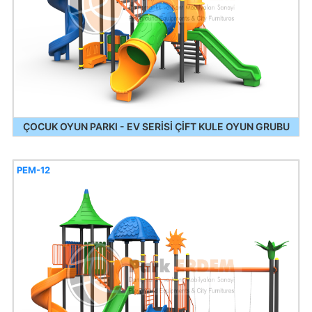
ÇOCUK OYUN PARKI - EV SERİSİ ÇİFT KULE OYUN GRUBU
PEM-12