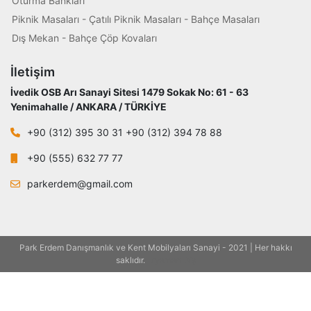
Oturma Bankları
Piknik Masaları - Çatılı Piknik Masaları - Bahçe Masaları
Dış Mekan - Bahçe Çöp Kovaları
İletişim
İvedik OSB Arı Sanayi Sitesi 1479 Sokak No: 61 - 63
Yenimahalle / ANKARA / TÜRKİYE
+90 (312) 395 30 31 +90 (312) 394 78 88
+90 (555) 632 77 77
parkerdem@gmail.com
Park Erdem Danışmanlık ve Kent Mobilyaları Sanayi - 2021 | Her hakkı
saklıdır.
Eryaman Diş