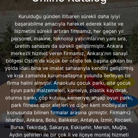
Kurulduğu günden itibaren sürekli daha iyiyi
başarabilme amacıyla hareket ederek kalite ve
hizmetini sürekli artıran firmamız, her geçen yıl
personel, makine, teknoloji yatırımlarının yanı sıra,
üretim sahasını da sürekli geliştirmiştir. Ankara
merkezli hizmet veren firmamız, Ankara'nın sanayi
bölgesi Ostim'de küçük bir ofiste tek başına çıkılan bu
yolda idari bina ve imalat sahalarıyla kendini geliştirmiş
ve kısa zamanda kurumsallaşma yolunda ilerleyen bir
firma halini almıştır. Anaokulu çocuk parkı, site çocuk
oyun parkı malzemeleri, kamelya, plastik kaydırak,
oturma bankı, çöp kutusu, kameriye, ahşap oyun parkı,
park fitness spor aletleri ve diğer kent mobilyaları
konusunda bilinen firmalar arasına girmiştir. Firmamız
İstanbul, Ankara, Bolu, Balıkesir, Antalya, İzmir, Kocaeli,
Bursa, Tekirdağ, Sakarya, Eskişehir, Mersin, Muğla,
Aydın şehirleri ile bir çok il ve ilçeye montaj hizmeti