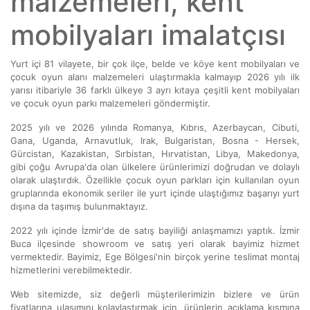
malzemeleri, kent
mobilyaları imalatçısı
Yurt içi 81 vilayete, bir çok ilçe, belde ve köye kent mobilyaları ve
çocuk oyun alanı malzemeleri ulaştırmakla kalmayıp 2026 yılı ilk
yarısı itibariyle 36 farklı ülkeye 3 ayrı kıtaya çeşitli kent mobilyaları
ve çocuk oyun parkı malzemeleri göndermiştir.
2025 yılı ve 2026 yılında Romanya, Kıbrıs, Azerbaycan, Cibuti,
Gana, Uganda, Arnavutluk, Irak, Bulgaristan, Bosna - Hersek,
Gürcistan, Kazakistan, Sırbistan, Hırvatistan, Libya, Makedonya,
gibi çoğu Avrupa'da olan ülkelere ürünlerimizi doğrudan ve dolaylı
olarak ulaştırdık. Özellikle çocuk oyun parkları için kullanılan oyun
gruplarında ekonomik seriler ile yurt içinde ulaştığımız başarıyı yurt
dışına da taşımış bulunmaktayız.
2022 yılı içinde İzmir'de de satış bayiliği anlaşmamızı yaptık. İzmir
Buca ilçesinde showroom ve satış yeri olarak bayimiz hizmet
vermektedir. Bayimiz, Ege Bölgesi'nin birçok yerine teslimat montaj
hizmetlerini verebilmektedir.
Web sitemizde, siz değerli müşterilerimizin bizlere ve ürün
fiyatlarına ulaşımını kolaylaştırmak için, ürünlerin açıklama kısmına