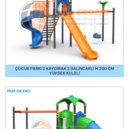
ÇOCUK PARKI 2 KAYDIRAK 2 SALINCAKLI H:200 CM
YÜKSEK KULELİ
PEM-04 EKO