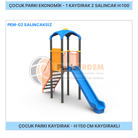
ÇOCUK PARKI EKONOMİK - 1 KAYDIRAK 2 SALINCAK H:100
PEM-02 SALINCAKSIZ
ÇOCUK PARKI KAYDIRAK - H:150 CM KAYDIRAKLI