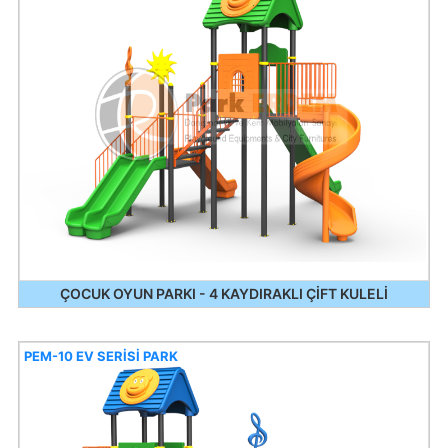
ÇOCUK OYUN PARKI - 4 KAYDIRAKLI ÇİFT KULELİ
PEM-10 EV SERİSİ PARK