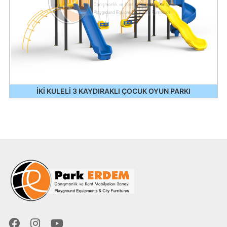
İKİ KULELİ 3 KAYDIRAKLI ÇOCUK OYUN PARKI