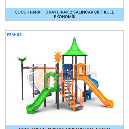
ÇOCUK PARKI - 3 KAYDIRAK 2 SALINCAK ÇİFT KULE
EKONOMİK
PEM-06