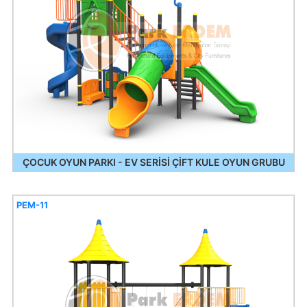
ÇOCUK OYUN PARKI - EV SERİSİ ÇİFT KULE OYUN GRUBU
PEM-11