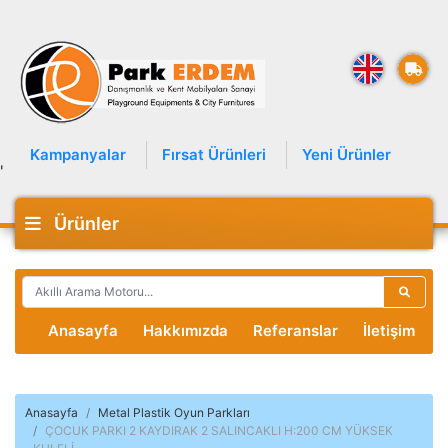
Kampanyalar
Fırsat Ürünleri
Yeni Ürünler
'
Ürünler
Anasayfa
Hakkımızda
Referanslar
İletişim
Anasayfa
Metal Plastik Oyun Parkları
ÇOCUK PARKI 2 KAYDIRAK 2 SALINCAKLI H:200 CM YÜKSEK