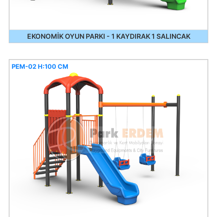
EKONOMİK OYUN PARKI - 1 KAYDIRAK 1 SALINCAK
PEM-02 H:100 CM