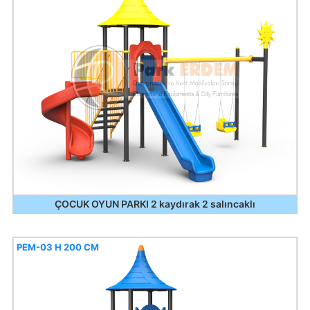
ÇOCUK OYUN PARKI 2 kaydırak 2 salıncaklı
PEM-03 H 200 CM