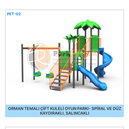
PET-02
ORMAN TEMALI ÇİFT KULELİ OYUN PARKI- SPİRAL VE DÜZ
KAYDIRAKLI, SALINCAKLI