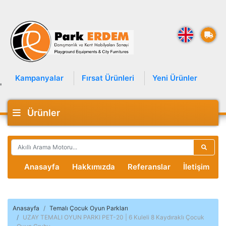
Kampanyalar
Fırsat Ürünleri
Yeni Ürünler
'
Ürünler
Anasayfa
Hakkımızda
Referanslar
İletişim
Anasayfa
Temalı Çocuk Oyun Parkları
UZAY TEMALI OYUN PARKI PET-20 | 6 Kuleli 8 Kaydıraklı Çocuk