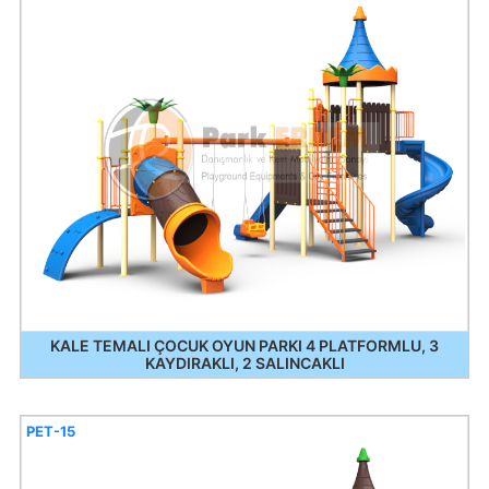
KALE TEMALI ÇOCUK OYUN PARKI 4 PLATFORMLU, 3
KAYDIRAKLI, 2 SALINCAKLI
PET-15