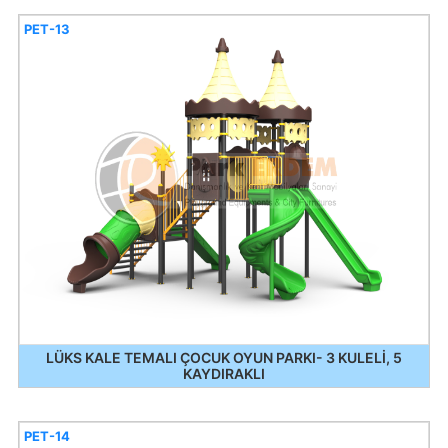
PET-13
LÜKS KALE TEMALI ÇOCUK OYUN PARKI- 3 KULELİ, 5
KAYDIRAKLI
PET-14