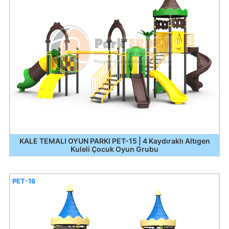
KALE TEMALI OYUN PARKI PET-15 | 4 Kaydıraklı Altıgen
Kuleli Çocuk Oyun Grubu
PET-16