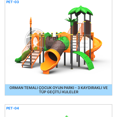
PET-03
ORMAN TEMALI ÇOCUK OYUN PARKI - 3 KAYDIRAKLI VE
TÜP GEÇİTLİ KULELER
PET-04