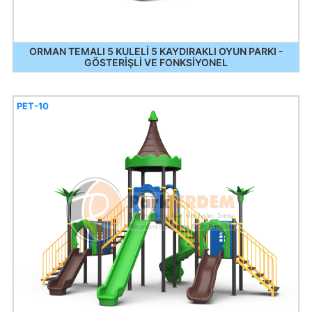
ORMAN TEMALI 5 KULELİ 5 KAYDIRAKLI OYUN PARKI -
GÖSTERİŞLİ VE FONKSİYONEL
PET-10