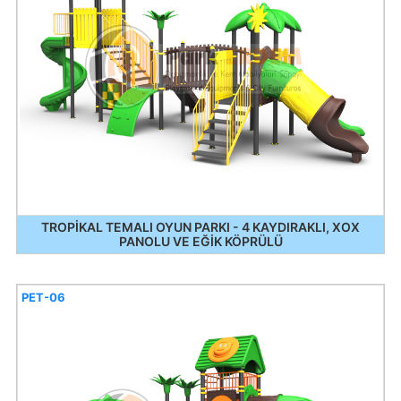
TROPİKAL TEMALI OYUN PARKI - 4 KAYDIRAKLI, XOX
PANOLU VE EĞİK KÖPRÜLÜ
PET-06