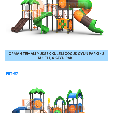
ORMAN TEMALI YÜKSEK KULELİ ÇOCUK OYUN PARKI - 3
KULELİ, 4 KAYDIRAKLI
PET-07