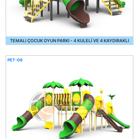
TEMALI ÇOCUK OYUN PARKI - 4 KULELİ VE 4 KAYDIRAKLI
PET-09