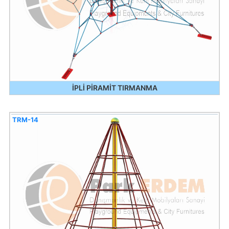
İPLİ PİRAMİT TIRMANMA
TRM-14