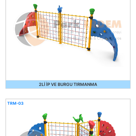
2Lİ İP VE BURGU TIRMANMA
TRM-03