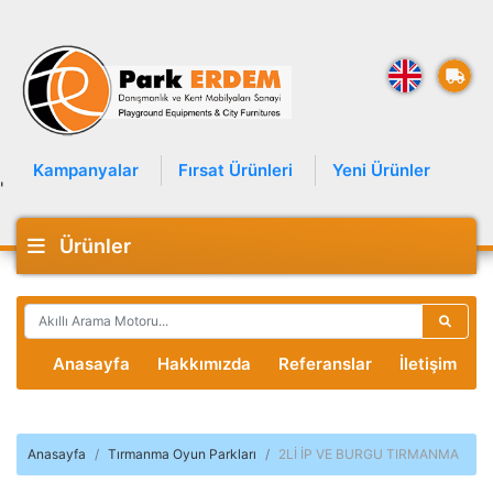
Kampanyalar
Fırsat Ürünleri
Yeni Ürünler
'
Ürünler
Anasayfa
Hakkımızda
Referanslar
İletişim
Anasayfa
Tırmanma Oyun Parkları
2Lİ İP VE BURGU TIRMANMA