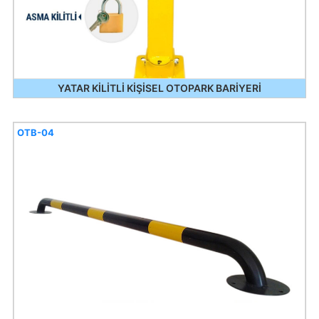
YATAR KİLİTLİ KİŞİSEL OTOPARK BARİYERİ
OTB-04