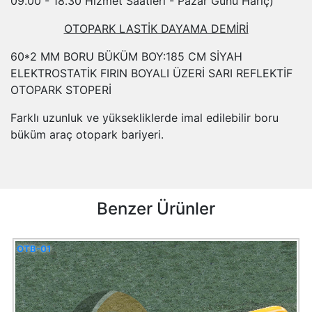
09.00 - 18.30 Hizmet Saatleri - Pazar Günü Hariç)
OTOPARK LASTİK DAYAMA DEMİRİ
60*2 MM BORU BÜKÜM BOY:185 CM SİYAH
ELEKTROSTATİK FIRIN BOYALI ÜZERİ SARI REFLEKTİF
OTOPARK STOPERİ
Farklı uzunluk ve yüksekliklerde imal edilebilir boru
büküm araç otopark bariyeri.
Benzer Ürünler
OTB-01