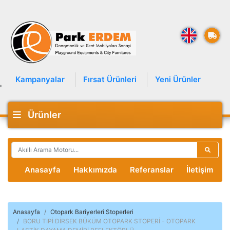
Kampanyalar
Fırsat Ürünleri
Yeni Ürünler
'
Ürünler
Anasayfa
Hakkımızda
Referanslar
İletişim
Anasayfa
Otopark Bariyerleri Stoperleri
BORU TİPİ DİRSEK BÜKÜM OTOPARK STOPERİ - OTOPARK