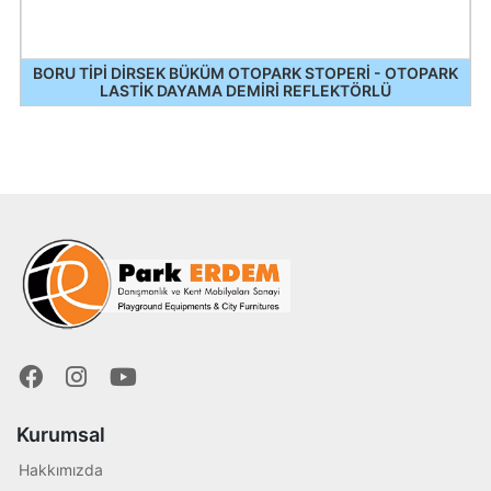
BORU TİPİ DİRSEK BÜKÜM OTOPARK STOPERİ - OTOPARK
LASTİK DAYAMA DEMİRİ REFLEKTÖRLÜ
Kurumsal
Hakkımızda