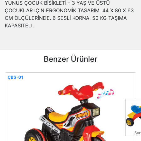
YUNUS ÇOCUK BİSİKLETİ - 3 YAŞ VE ÜSTÜ
ÇOCUKLAR İÇİN ERGONOMİK TASARIM. 44 X 80 X 63
CM ÖLÇÜLERİNDE. 6 SESLİ KORNA. 50 KG TAŞIMA
KAPASİTELİ.
Benzer Ürünler
ÇBS-01
Son