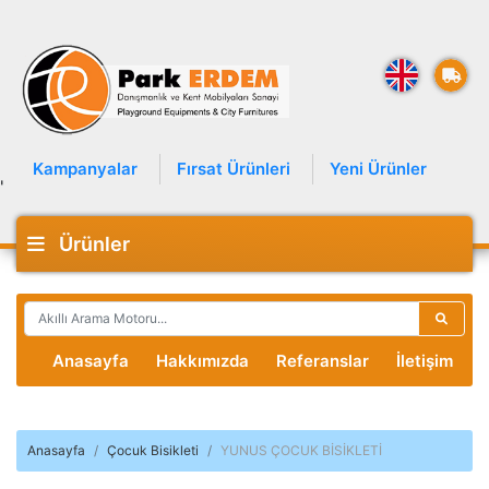
Kampanyalar
Fırsat Ürünleri
Yeni Ürünler
'
Ürünler
Anasayfa
Hakkımızda
Referanslar
İletişim
Anasayfa
Çocuk Bisikleti
YUNUS ÇOCUK BİSİKLETİ