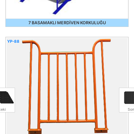
7 BASAMAKLI MERDİVEN KORKULUĞU
YP-88
eki
Son