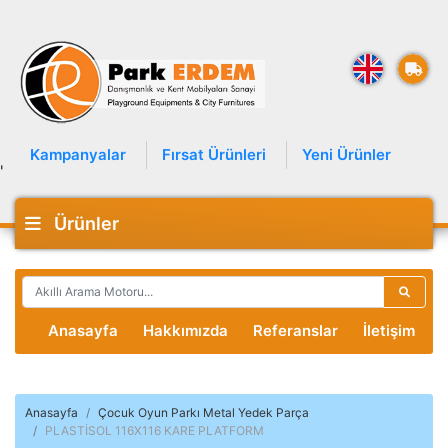
Kampanyalar
Fırsat Ürünleri
Yeni Ürünler
'
Ürünler
Anasayfa
Hakkımızda
Referanslar
İletişim
Anasayfa
Çocuk Oyun Parkı Metal Yedek Parça
PLASTİSOL 116X116 KARE PLATFORM