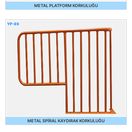
METAL PLATFORM KORKULUĞU
YP-89
METAL SPİRAL KAYDIRAK KORKULUĞU