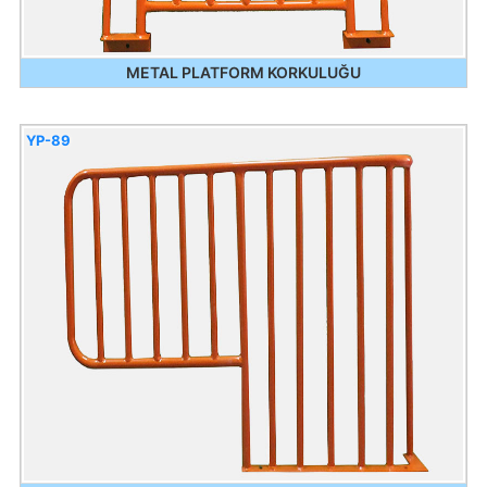
METAL PLATFORM KORKULUĞU
YP-89