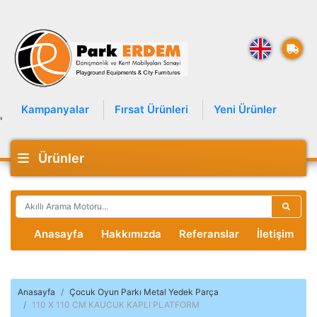
Kampanyalar
Fırsat Ürünleri
Yeni Ürünler
'
Ürünler
Anasayfa
Hakkımızda
Referanslar
İletişim
Anasayfa
Çocuk Oyun Parkı Metal Yedek Parça
110 X 110 CM KAUCUK KAPLI PLATFORM