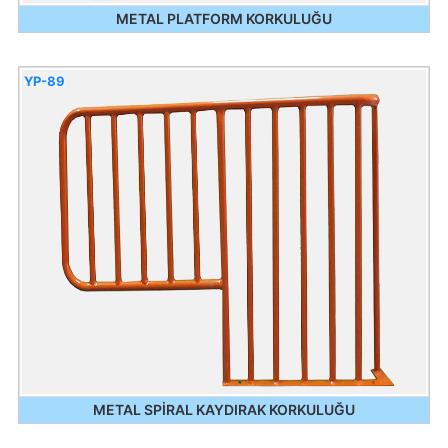
METAL PLATFORM KORKULUĞU
YP-89
METAL SPİRAL KAYDIRAK KORKULUĞU