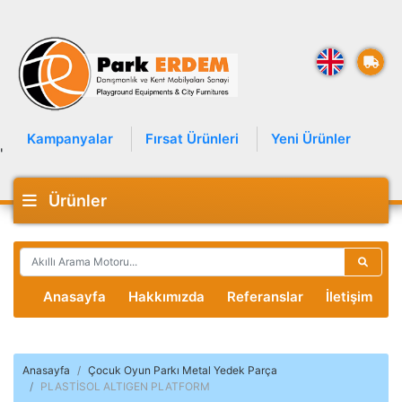
Kampanyalar
Fırsat Ürünleri
Yeni Ürünler
'
Ürünler
Anasayfa
Hakkımızda
Referanslar
İletişim
Anasayfa
Çocuk Oyun Parkı Metal Yedek Parça
PLASTİSOL ALTIGEN PLATFORM