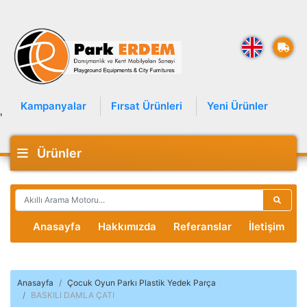
Kampanyalar
Fırsat Ürünleri
Yeni Ürünler
'
Ürünler
Anasayfa
Hakkımızda
Referanslar
İletişim
Anasayfa
Çocuk Oyun Parkı Plastik Yedek Parça
BASKILI DAMLA ÇATI