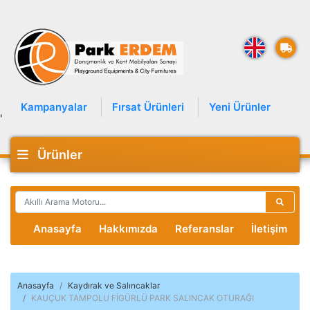
Kampanyalar
Fırsat Ürünleri
Yeni Ürünler
'
Ürünler
Anasayfa
Hakkımızda
Referanslar
İletişim
Anasayfa
Kaydırak ve Salıncaklar
KAUÇUK TAMPOLU FİGÜRLÜ PARK SALINCAK OTURAĞI