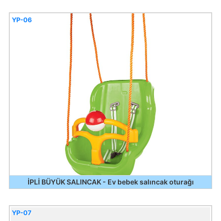
YP-06
İPLİ BÜYÜK SALINCAK - Ev bebek salıncak oturağı
YP-07