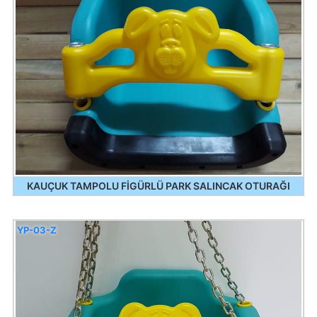
KAUÇUK TAMPOLU FİGÜRLÜ PARK SALINCAK OTURAĞI
YP-03-Z