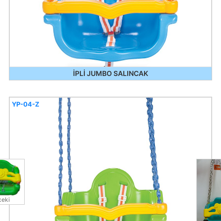
İPLİ JUMBO SALINCAK
YP-04-Z
eki