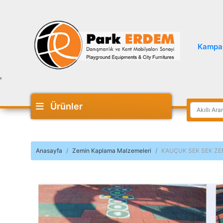
Kampa
'
Ürünler
Anasayfa
Zemin Kaplama Malzemeleri
KAUÇUK SEK SEK ZE