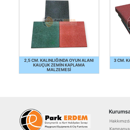
2,5 CM. KALINLIĞINDA OYUN ALANI
3 CM. K
KAUÇUK ZEMİN KAPLAMA
MALZEMESİ
Kurumsa
Hakkımızd
Kampanyal