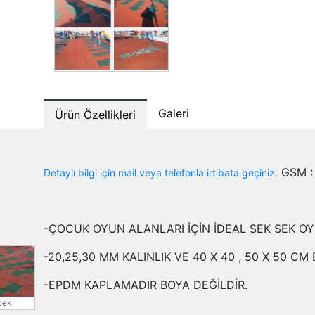
Galeri
Ürün Özellikleri
GSM : 
Detaylı bilgi için mail veya telefonla irtibata geçiniz.
-ÇOCUK OYUN ALANLARI İÇİN İDEAL SEK SEK OY
-20,25,30 MM KALINLIK VE 40 X 40 , 50 X 50 
-EPDM KAPLAMADIR BOYA DEĞİLDİR.
eki