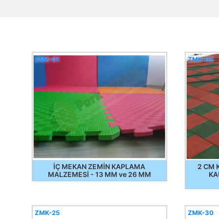
ZMK-01
ZMK-02
İÇ MEKAN ZEMİN KAPLAMA
2 CM 
MALZEMESİ - 13 MM ve 26 MM
KA
ZMK-25
ZMK-30