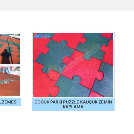
ZMK-04
LZEMESİ
ÇOCUK PARKI PUZZLE KAUÇUK ZEMİN
KAPLAMA