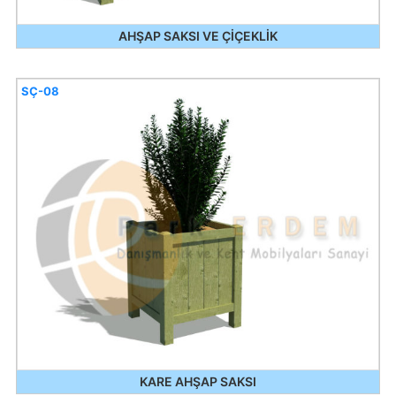
AHŞAP SAKSI VE ÇİÇEKLİK
SÇ-08
KARE AHŞAP SAKSI