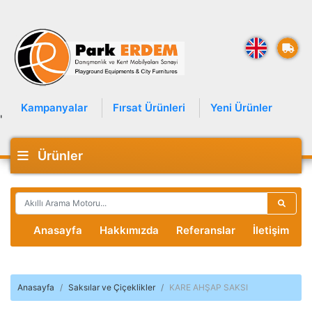
Kampanyalar
Fırsat Ürünleri
Yeni Ürünler
'
Ürünler
Anasayfa
Hakkımızda
Referanslar
İletişim
Anasayfa
Saksılar ve Çiçeklikler
KARE AHŞAP SAKSI