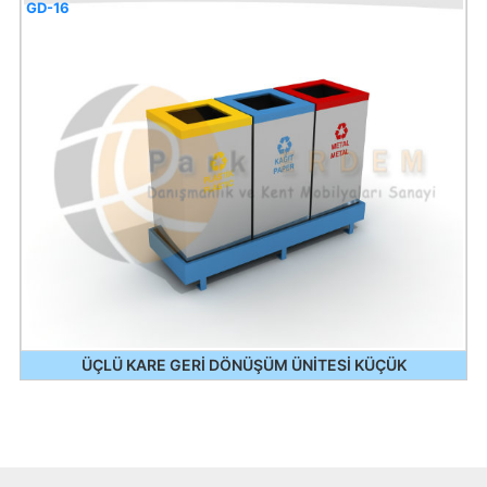
GD-16
ÜÇLÜ KARE GERİ DÖNÜŞÜM ÜNİTESİ KÜÇÜK