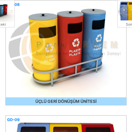
GD-08
eki
Son
ÜÇLÜ GERİ DÖNÜŞÜM ÜNİTESİ
GD-09