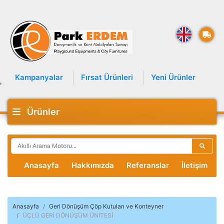
Kampanyalar
Fırsat Ürünleri
Yeni Ürünler
'
Ürünler
Anasayfa
Hakkımızda
Referanslar
İletişim
Anasayfa
Geri Dönüşüm Çöp Kutuları ve Konteyner
ÜÇLÜ GERİ DÖNÜŞÜM ÜNİTESİ