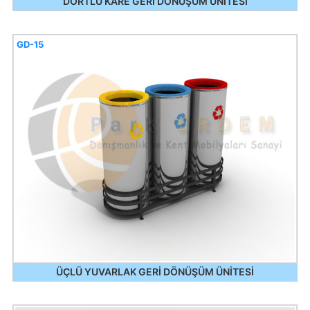
DÖRTLÜ KARE GERİ DÖNÜŞÜM ÜNİTESİ
GD-15
ÜÇLÜ YUVARLAK GERİ DÖNÜŞÜM ÜNİTESİ