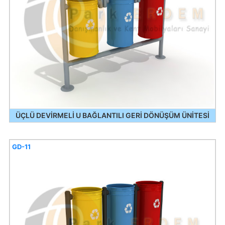
ÜÇLÜ DEVİRMELİ U BAĞLANTILI GERİ DÖNÜŞÜM ÜNİTESİ
GD-11