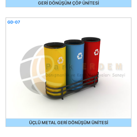
GERİ DÖNÜŞÜM ÇÖP ÜNİTESİ
GD-07
ÜÇLÜ METAL GERİ DÖNÜŞÜM ÜNİTESİ