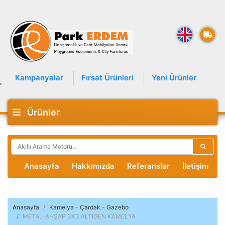
Kampanyalar
Fırsat Ürünleri
Yeni Ürünler
'
Ürünler
Anasayfa
Hakkımızda
Referanslar
İletişim
Anasayfa
Kamelya - Çardak - Gazebo
METAL-AHŞAP 3X3 ALTIGEN KAMELYA