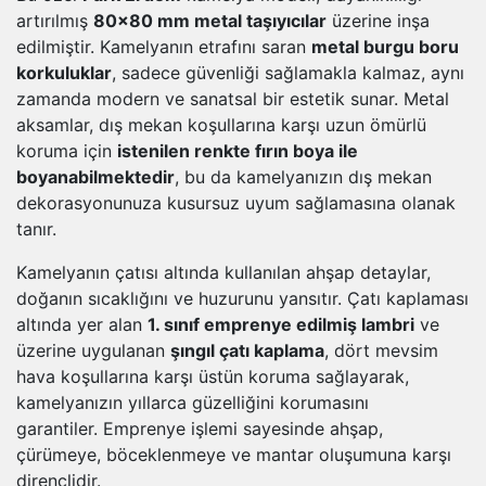
artırılmış
80x80 mm metal taşıyıcılar
üzerine inşa
edilmiştir. Kamelyanın etrafını saran
metal burgu boru
korkuluklar
, sadece güvenliği sağlamakla kalmaz, aynı
zamanda modern ve sanatsal bir estetik sunar. Metal
aksamlar, dış mekan koşullarına karşı uzun ömürlü
koruma için
istenilen renkte fırın boya ile
boyanabilmektedir
, bu da kamelyanızın dış mekan
dekorasyonunuza kusursuz uyum sağlamasına olanak
tanır.
Kamelyanın çatısı altında kullanılan ahşap detaylar,
doğanın sıcaklığını ve huzurunu yansıtır. Çatı kaplaması
altında yer alan
1. sınıf emprenye edilmiş lambri
ve
üzerine uygulanan
şıngıl çatı kaplama
, dört mevsim
hava koşullarına karşı üstün koruma sağlayarak,
kamelyanızın yıllarca güzelliğini korumasını
garantiler. Emprenye işlemi sayesinde ahşap,
çürümeye, böceklenmeye ve mantar oluşumuna karşı
dirençlidir.