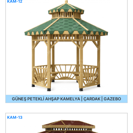
KAM-12
GÜNEŞ PETEKLİ AHŞAP KAMELYA | ÇARDAK | GAZEBO
KAM-13