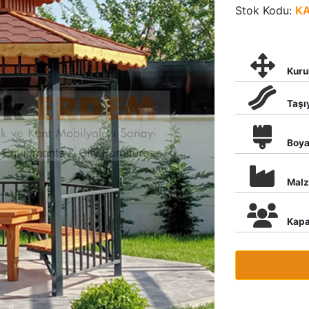
Stok Kodu:
K
Kuru
Taşı
Boy
Mal
Kapa