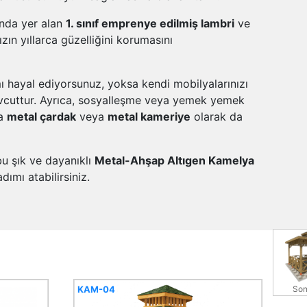
tında yer alan
1. sınıf emprenye edilmiş lambri
ve
ın yıllarca güzelliğini korumasını
ı hayal ediyorsunuz, yoksa kendi mobilyalarınızı
vcuttur. Ayrıca, sosyalleşme veya yemek yemek
da
metal çardak
veya
metal kameriye
olarak da
bu şık ve dayanıklı
Metal-Ahşap Altıgen Kamelya
ımı atabilirsiniz.
KAM-04
Son