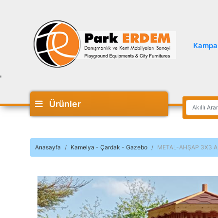
Kampa
'
Ürünler
Anasayfa
Kamelya - Çardak - Gazebo
METAL-AHŞAP 3X3 A