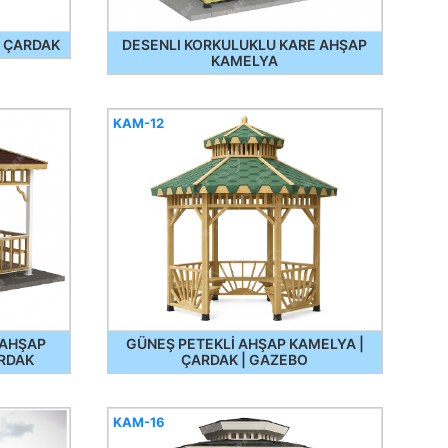
3 ÇARDAK
DESENLI KORKULUKLU KARE AHŞAP
KAMELYA
KAM-12
 AHŞAP
GÜNEŞ PETEKLİ AHŞAP KAMELYA |
RDAK
ÇARDAK | GAZEBO
KAM-16