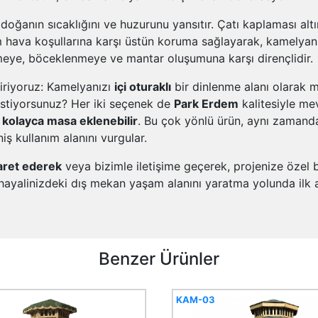
 doğanın sıcaklığını ve huzurunu yansıtır. Çatı kaplaması al
 hava koşullarına karşı üstün koruma sağlayarak, kamelyanız
meye, böceklenmeye ve mantar oluşumuna karşı dirençlidir.
diriyoruz: Kamelyanızı
içi oturaklı
bir dinlenme alanı olarak m
istiyorsunuz? Her iki seçenek de
Park Erdem
kalitesiyle me
a
kolayca masa eklenebilir
. Bu çok yönlü ürün, aynı zaman
iş kullanım alanını vurgular.
aret ederek
veya bizimle iletişime geçerek, projenize özel 
 hayalinizdeki dış mekan yaşam alanını yaratma yolunda ilk ad
Benzer Ürünler
KAM-03