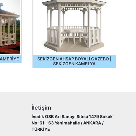
KAMERİYE
SEKİZGEN AHŞAP BOYALI GAZEBO |
SEKİZGEN KAMELYA
İletişim
İvedik OSB Arı Sanayi Sitesi 1479 Sokak
No: 61 - 63 Yenimahalle / ANKARA /
TÜRKİYE