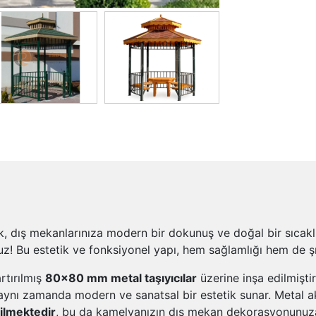
k, dış mekanlarınıza modern bir dokunuş ve doğal bir sıcak
! Bu estetik ve fonksiyonel yapı, hem sağlamlığı hem de ş
rtırılmış
80x80 mm metal taşıyıcılar
üzerine inşa edilmişti
aynı zamanda modern ve sanatsal bir estetik sunar. Metal a
bilmektedir
, bu da kamelyanızın dış mekan dekorasyonunuza