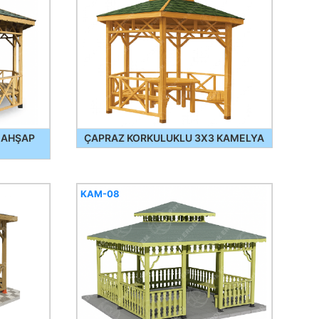
 AHŞAP
ÇAPRAZ KORKULUKLU 3X3 KAMELYA
KAM-08