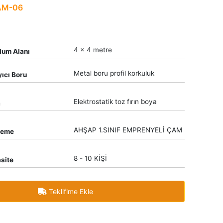
AM-06
4 x 4 metre
lum Alanı
Metal boru profil korkuluk
yıcı Boru
Elektrostatik toz fırın boya
a
AHŞAP 1.SINIF EMPRENYELİ ÇAM
zeme
8 - 10 KİŞİ
site
Teklifime Ekle