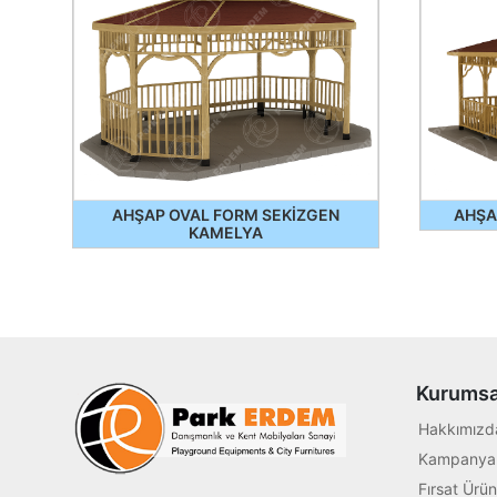
AHŞAP OVAL FORM SEKİZGEN
AHŞA
KAMELYA
Kurumsa
Hakkımızd
Kampanyal
Fırsat Ürün